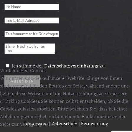
Ich stimme der
Datenschutzvereinbarung
zu
Wir benutzen Cookies
Wir nutzen Cookies auf unserer Website. Einige von ihnen
ABSENDEN
sind essenziell für den Betrieb der Seite, während andere uns
helfen, diese Website und die Nutzererfahrung zu verbessern
(Tracking Cookies). Sie können selbst entscheiden, ob Sie die
Cookies zulassen möchten. Bitte beachten Sie, dass bei einer
Ablehnung womöglich nicht mehr alle Funktionalitäten der
Impressum
|
Datenschutz
|
Fernwartung
Seite zur Verfügung stehen.