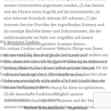
unserer Internetseite angesteuert werden, (5) das Datum
und die Uhrzeit eines Zugriffs auf die Internetseite, (6)
eine Internet-Protokoll-Adresse (IP-Adresse), (7) der
Internet-Service-Provider des zugreifenden Systems und
(8) sonstige ähnliche Daten und Informationen, die der
Gefahrenabwehr im Falle von Angriffen auf unsere
Wir benutzen Cookies
informationstechnologischen Systeme dienen.
Wir nutzen Cookies auf unserer Website. Einige von ihnen
sind essenziell für den Betrieb der Seite, während andere uns
Bei der Nutzung dieser allgemeinen Daten und
helfen, diese Website und die Nutzererfahrung zu verbessern
Informationen zieht die Riegger-IT keine Rückschlüsse auf
(Tracking Cookies). Sie können selbst entscheiden, ob Sie die
die betroffene Person. Diese Informationen werden
Cookies zulassen möchten. Bitte beachten Sie, dass bei einer
vielmehr benötigt, um (1) die Inhalte unserer
Ablehnung womöglich nicht mehr alle Funktionalitäten der
Internetseite korrekt auszuliefern, (2) die Inhalte unserer
Seite zur Verfügung stehen.
Internetseite sowie die Werbung für diese zu optimieren,
(3) die dauerhafte Funktionsfähigkeit unserer
informationstechnologischen Systeme und der Technik
AKZEPTIEREN
ABLEHNEN
unserer Internetseite zu gewährleisten sowie (4) um
Weitere Informationen
|
Impressum